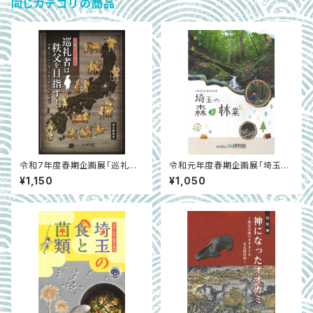
同じカテゴリの商品
令和7年度春期企画展「巡礼者
令和元年度春期企画展「埼玉の
は秩父を目指す！」
森と林業」
¥1,150
¥1,050