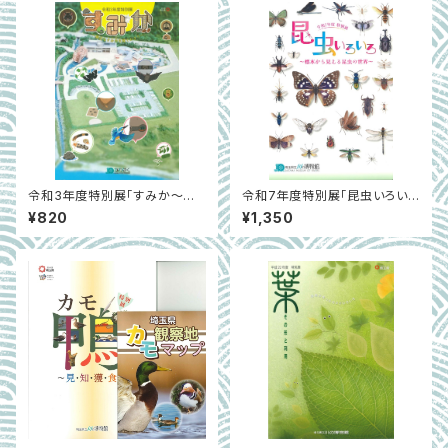
令和3年度特別展「すみか～身
令和7年度特別展「昆虫いろいろ
近なすみかを見てみよう～」
～標本から見える昆虫の世界
¥820
¥1,350
～」