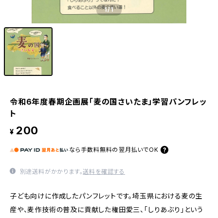
1
/1
令和6年度春期企画展「麦の国さいたま」学習パンフレッ
ト
200
¥
なら
手数料無料の
翌月払いでOK
別途送料がかかります。
送料を確認する
子ども向けに作成したパンフレットです。埼玉県における麦の生
産や、麦作技術の普及に貢献した権田愛三、「しりあぶり」という