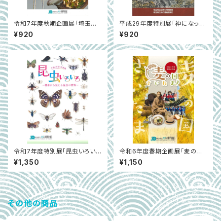
令和7年度秋期企画展「埼玉の
平成29年度特別展「神になった
食と菌類」
オオカミ～秩父山地のオオカミ
¥920
¥920
とお犬様信仰～」
令和7年度特別展「昆虫いろいろ
令和6年度春期企画展「麦の国
～標本から見える昆虫の世界
さいたま」展示解説書
¥1,350
¥1,150
～」
その他の商品