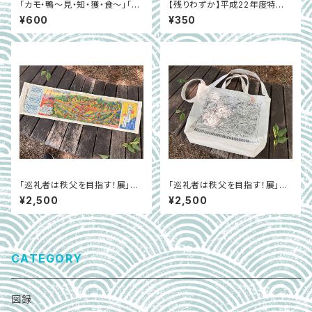
「カモ・鴨～見・知・獲・食～」「埼
【残りわずか】平成22年度特別
玉県 カモ観察地マップ」セット
展「葉－その形と利用」
¥600
¥350
「巡礼者は秩父を目指す！展」タ
「巡礼者は秩父を目指す！展」肩
オル
掛けバッグ
¥2,500
¥2,500
CATEGORY
図録