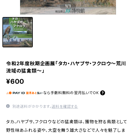
1
/1
令和2年度秋期企画展「タカ・ハヤブサ・フクロウ～荒川
流域の猛禽類～」
¥600
なら
手数料無料の
翌月払いでOK
別途送料がかかります。
送料を確認する
タカ、ハヤブサ、フクロウなどの猛禽類は、獲物を狩る鳥類として
野性味あふれる姿や、大空を舞う雄大さなどで人々を魅了しま