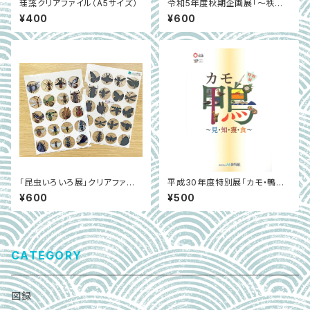
珪藻クリアファイル（A5サイズ）
令和5年度秋期企画展「～秩父
から／秩父へ～ ひと・もの・は
¥400
¥600
こぶ」
「昆虫いろいろ展」クリアファイ
平成30年度特別展「カモ・鴨～
ル
見・知・獲・食～」
¥600
¥500
CATEGORY
図録