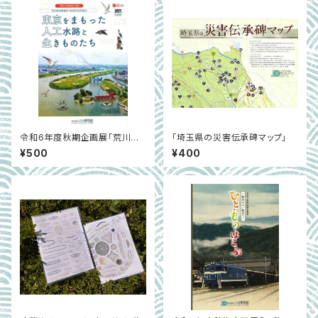
令和6年度秋期企画展「荒川放
「埼玉県の災害伝承碑マップ」
水路通水100周年記念展示 東
¥500
¥400
京をまもった人工水路と生きも
のたち」