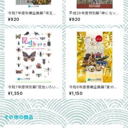
令和7年度秋期企画展「埼玉の
平成29年度特別展「神になった
食と菌類」
オオカミ～秩父山地のオオカミ
¥920
¥920
とお犬様信仰～」
令和7年度特別展「昆虫いろいろ
令和6年度春期企画展「麦の国
～標本から見える昆虫の世界
さいたま」展示解説書
¥1,350
¥1,150
～」
その他の商品