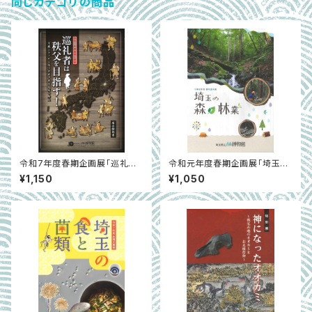
同じカテゴリの商品
令和7年度春期企画展「巡礼者
令和元年度春期企画展「埼玉の
は秩父を目指す！」
森と林業」
¥1,150
¥1,050