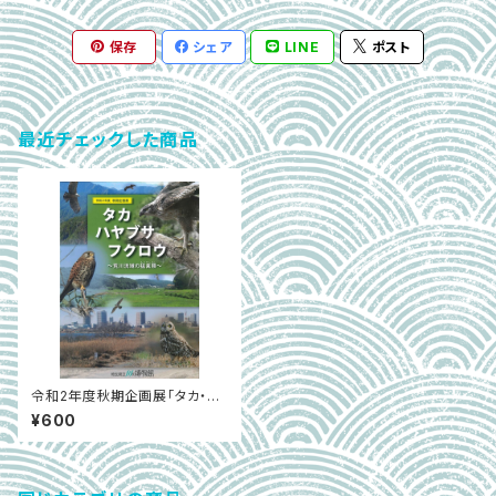
保存
シェア
LINE
ポスト
最近チェックした商品
令和2年度秋期企画展「タカ・ハ
ヤブサ・フクロウ～荒川流域の
¥600
猛禽類～」