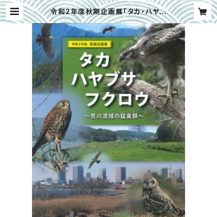
令和2年度秋期企画展「タカ・ハヤブ
サ・フクロウ～荒川流域の猛禽類～」
| 埼玉県立川の博物館ミュージアムオ
ンラインショップ